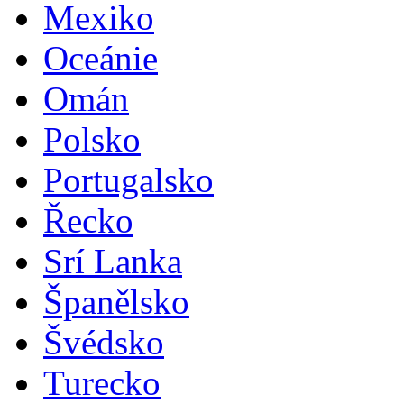
Mexiko
Oceánie
Omán
Polsko
Portugalsko
Řecko
Srí Lanka
Španělsko
Švédsko
Turecko