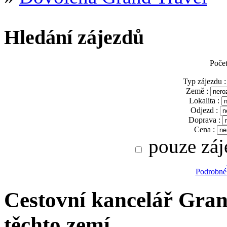
Hledání zájezdů
Poče
Typ zájezdu :
Země :
Lokalita :
Odjezd :
Doprava :
Cena :
pouze záj
Podrobné
Cestovní kancelář Gran
těchto zemí