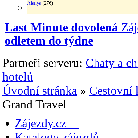
Alanya
(276)
Last Minute dovolená
Zá
odletem do týdne
Partneři serveru:
Chaty a c
hotelů
Úvodní stránka
»
Cestovní 
Grand Travel
Zájezdy.cz
Katalogy zájezdů