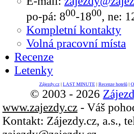
E-mail:
zajezdy@zajez
00
00
po-pá: 8
-18
, ne: 1
Kompletní kontakty
Volná pracovní místa
Recenze
Letenky
Zájezdy.cz
|
LAST MINUTE
|
Recenze hotelů
|
O
© 2003 - 2026
Zájezd
www.zajezdy.cz
- Váš poho
Kontakt:
Zájezdy.cz, a.s.
, t