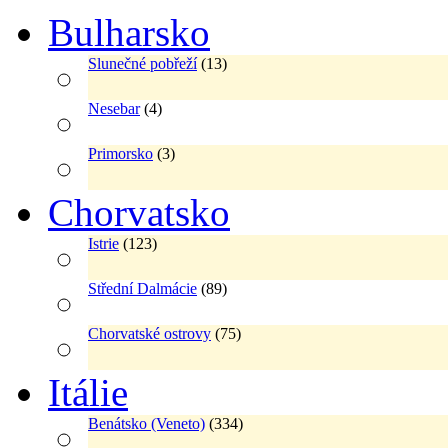
Bulharsko
Slunečné pobřeží
(13)
Nesebar
(4)
Primorsko
(3)
Chorvatsko
Istrie
(123)
Střední Dalmácie
(89)
Chorvatské ostrovy
(75)
Itálie
Benátsko (Veneto)
(334)