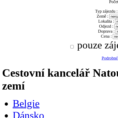
Poče
Typ zájezdu :
Země :
Lokalita :
Odjezd :
Doprava :
Cena :
pouze záj
Podrobné
Cestovní kancelář Natou
zemí
Belgie
Dánsko