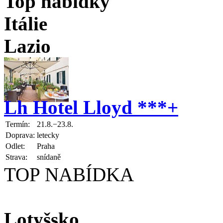
Top nabídky
Itálie
Lazio
Lh Hotel Lloyd ***+
Termín:
21.8.−23.8.
Doprava:
letecky
Odlet:
Praha
Strava:
snídaně
TOP NABÍDKA
Lotyšsko