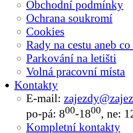
Obchodní podmínky
Ochrana soukromí
Cookies
Rady na cestu aneb co
Parkování na letišti
Volná pracovní místa
Kontakty
E-mail:
zajezdy@zajez
00
00
po-pá: 8
-18
, ne: 1
Kompletní kontakty