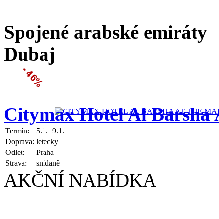
Spojené arabské emiráty
Dubaj
Citymax Hotel Al Barsha 
Termín:
5.1.−9.1.
Doprava:
letecky
Odlet:
Praha
Strava:
snídaně
AKČNÍ NABÍDKA