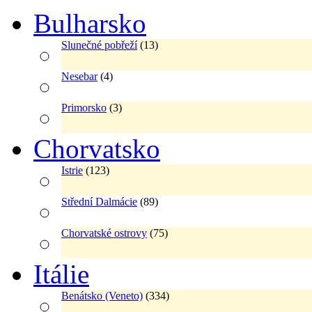
Bulharsko
Slunečné pobřeží
(13)
Nesebar
(4)
Primorsko
(3)
Chorvatsko
Istrie
(123)
Střední Dalmácie
(89)
Chorvatské ostrovy
(75)
Itálie
Benátsko (Veneto)
(334)