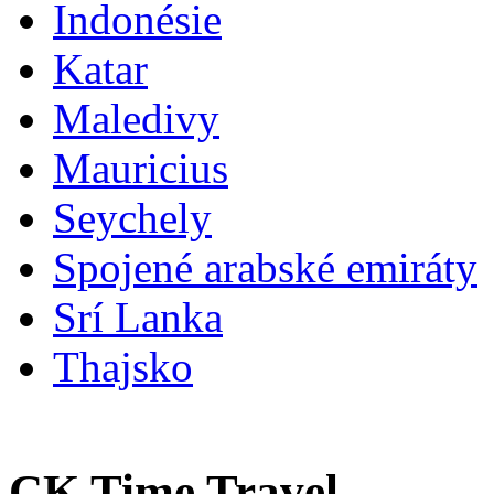
Indonésie
Katar
Maledivy
Mauricius
Seychely
Spojené arabské emiráty
Srí Lanka
Thajsko
CK Time Travel