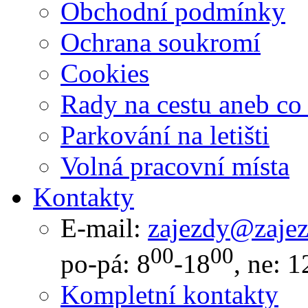
Obchodní podmínky
Ochrana soukromí
Cookies
Rady na cestu aneb co
Parkování na letišti
Volná pracovní místa
Kontakty
E-mail:
zajezdy@zajez
00
00
po-pá: 8
-18
, ne: 1
Kompletní kontakty